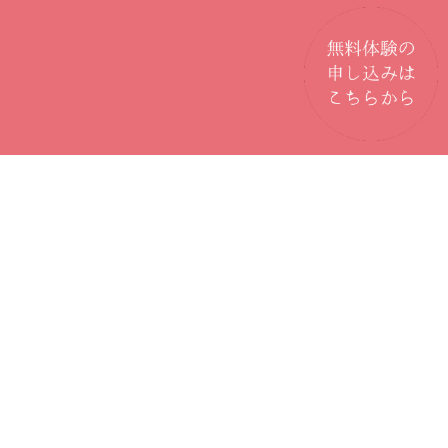
トレーニング時に必要な持ち物は何
が必要ですか？？
着替え、タオル、水が必要となります。
もちろん当ジムにも用意がありますので、
手ぶらで来ていただいても構いません。仕
事の前や仕事帰りでもお立ち寄りくださ